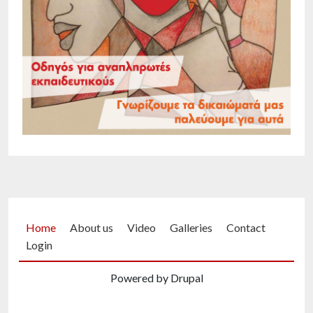
Footer menu
Home
About us
Video
Galleries
Contact
Login
Powered by Drupal