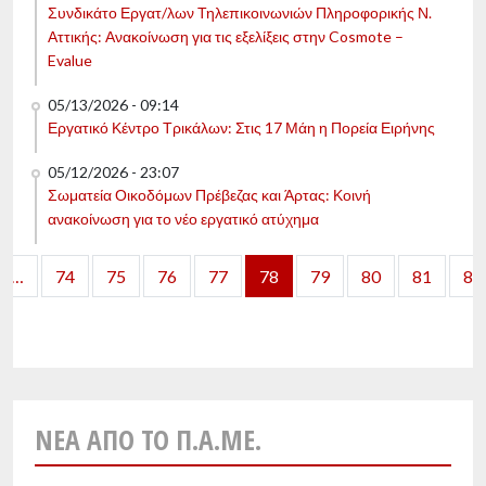
Συνδικάτο Εργατ/λων Τηλεπικοινωνιών Πληροφορικής Ν.
Αττικής: Ανακοίνωση για τις εξελίξεις στην Cosmote –
Evalue
05/13/2026 - 09:14
Εργατικό Κέντρο Τρικάλων: Στις 17 Μάη η Πορεία Ειρήνης
05/12/2026 - 23:07
Σωματεία Οικοδόμων Πρέβεζας και Άρτας: Κοινή
ανακοίνωση για το νέο εργατικό ατύχημα
Pagination
…
74
75
76
77
78
79
80
81
82
evious page
ΝΈΑ ΑΠΌ ΤΟ Π.Α.ΜΕ.