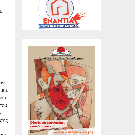
.
ων
ήμου
ού,
 του
ν
ωσης
,