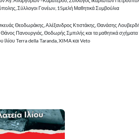
κών Αγ. Αναργύρων –Καματερού, Σύλλογος Ικαριωτών Πετρούπολ
πολης, Σύλλογοι Γονέων, 15μελή Μαθητικά Συμβούλια
σκευάς Θεοδωράκης, Αλέξανδρος Κτιστάκης, Θανάσης Λουβερδή
 Θάνος Πανουργιάς, Θοδωρής Σμπιλής και τα μαθητικά σχήματα 
 Ιλίου Terra della Taranda, XIMA και Veto