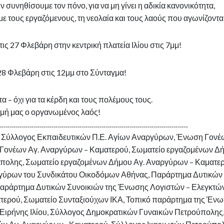
 συνηθίσουμε τον πόνο, για να μη γίνει η αδικία κανονικότητα,
ε τους εργαζόμενους, τη νεολαία και τους λαούς που αγωνίζονται
ις 27 Φλεβάρη στην κεντρική πλατεία Ιλίου στις 7μμ!
 28 Φλεβάρη στις 12μμ στο Σύνταγμα!
α – όχι για τα κέρδη και τους πολέμους τους.
μή μας ο οργανωμένος λαός!
……………………………………………………………………………………
», Σύλλογος Εκπαιδευτικών Π.Ε. Αγίων Αναργύρων, Ένωση Γονέ
Γονέων Αγ. Αναργύρων – Καματερού, Σωματείο εργαζομένων Δ
ύπολης, Σωματείο εργαζομένων Δήμου Αγ. Αναργύρων – Καματερ
ργύρων του Συνδικάτου Οικοδόμων Αθήνας, Παράρτημα Δυτικών
ράρτημα Δυτικών Συνοικιών της Ένωσης Λογιστών – Ελεγκτώ
τερού, Σωματείο Συνταξιούχων ΙΚΑ, Τοπικό παράρτημα της Έν
ιρήνης Ιλίου, Σύλλογος Δημοκρατικών Γυναικών Πετρούπολης