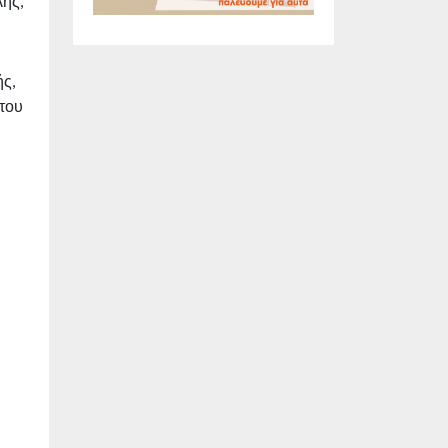
ης,
ς,
του