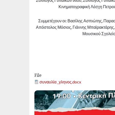
Σύλλογος Γυναικών Ιλίου, Σύλλογος Γυναι
Κινηματογραφική Λέσχη Πετρού
Συμμετέχουν οι: Βασίλης Ασπιώτης, Παρα
Απόστολος Μόσιος, Γιάννης Μπαϊρακτάρης,
Μουσικού Σχολείου
File
Document
συναυλία _γληνος.docx