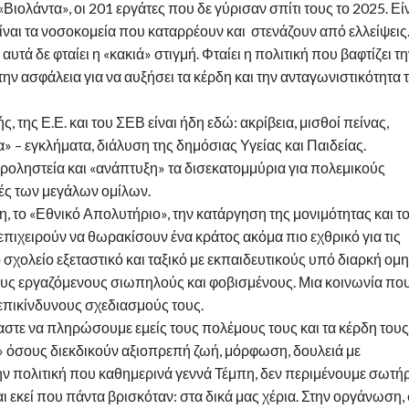
«Βιολάντα», οι 201 εργάτες που δε γύρισαν σπίτι τους το 2025. Εί
ίναι τα νοσοκομεία που καταρρέουν και στενάζουν από ελλείψεις
αυτά δε φταίει η «κακιά» στιγμή. Φταίει η πολιτική που βαφτίζει τ
ην ασφάλεια για να αυξήσει τα κέρδη και την ανταγωνιστικότητα 
της Ε.Ε. και του ΣΕΒ είναι ήδη εδώ: ακρίβεια, μισθοί πείνας,
» – εγκλήματα, διάλυση της δημόσιας Υγείας και Παιδείας.
οροληστεία και «ανάπτυξη» τα δισεκατομμύρια για πολεμικούς
ές των μεγάλων ομίλων.
, το «Εθνικό Απολυτήριο», την κατάργηση της μονιμότητας και το
επιχειρούν να θωρακίσουν ένα κράτος ακόμα πιο εχθρικό για τις
 σχολείο εξεταστικό και ταξικό με εκπαιδευτικούς υπό διαρκή ομ
 τους εργαζόμενους σιωπηλούς και φοβισμένους. Μια κοινωνία πο
 επικίνδυνους σχεδιασμούς τους.
στε να πληρώσουμε εμείς τους πολέμους τους και τα κέρδη τους
» όσους διεκδικούν αξιοπρεπή ζωή, μόρφωση, δουλειά με
την πολιτική που καθημερινά γεννά Τέμπη, δεν περιμένουμε σωτήρ
ι εκεί που πάντα βρισκόταν: στα δικά μας χέρια. Στην οργάνωση,