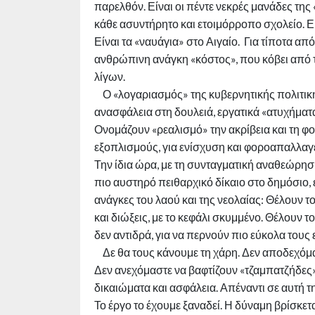
παρελθόν. Είναι οι πέντε νεκρές μανάδες της 
κάθε ασυντήρητο και ετοιμόρροπο σχολείο. Ε
Είναι τα «ναυάγια» στο Αιγαίο. Για τίποτα από 
ανθρώπινη ανάγκη «κόστος», που κόβει από τ
λίγων.
Ο «λογαριασμός» της κυβερνητικής πολιτικής, 
ανασφάλεια στη δουλειά, εργατικά «ατυχήματα
Ονομάζουν «ρεαλισμό» την ακρίβεια και τη φ
εξοπλισμούς, για ενίσχυση και φοροαπαλλαγ
Την ίδια ώρα, με τη συνταγματική αναθεώρηση
πιο αυστηρό πειθαρχικό δίκαιο στο δημόσιο, 
ανάγκες του λαού και της νεολαίας: Θέλουν το
και διώξεις, με το κεφάλι σκυμμένο. Θέλουν
δεν αντιδρά, για να περνούν πιο εύκολα τους
Δε θα τους κάνουμε τη χάρη. Δεν αποδεχόμα
Δεν ανεχόμαστε να βαφτίζουν «τζαμπατζήδες
δικαιώματα και ασφάλεια. Απέναντι σε αυτή 
Το έργο το έχουμε ξαναδεί. Η δύναμη βρίσκετα