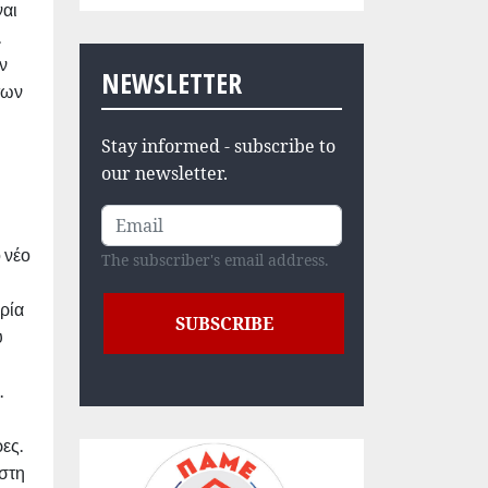
ναι
.
ην
NEWSLETTER
των
Stay informed - subscribe to
our newsletter.
 νέο
The subscriber's email address.
ηρία
υ
.
ες.
 στη